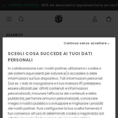
Salta
DOPPIA OFFERTA
25% de descuento suplementario en las Ofe
alle
informazioni
sul
prodotto
ESAURITE
Continua senza accettare
SCEGLI COSA SUCCEDE AI TUOI DATI
PERSONALI
In collaborazione con i nostri partner, utilizziamo i cookie o
dei sistemi equivalenti per salvare e/o accedere a delle
informazioni sul tuo dispositivo. Tali informazioni personali
(ad es. i dati di navigazione e il tuo indirizzo IP) potrebbero
essere utilizzati per: offrirti contenuti e informazioni
personalizzati, misurare l’efficacia dei contenuti e della
pubblicità, per fornire annunci personalizzati, conoscere
meglio il nostro pubblico o sviluppare e migliorare i prodotti
dei nostri partner. Puoi configurare la tua scelta fornendo il
tuo consenso all’uso di determinati cookie o negandolo ad