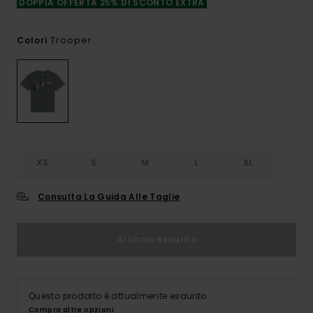
DOPPIA OFFERTA 25% DI SCONTO EXTRA
Trooper
Colori
XS
S
M
L
XL
Consulta La Guida Alle Taglie
Articolo esaurito
Questo prodotto è attualmente esaurito.
Compra altre opzioni