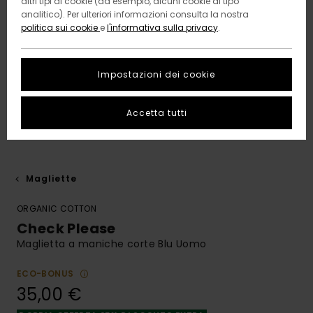
altri tipi di cookie (ad esempio, alcuni cookie di tipo
analitico). Per ulteriori informazioni consulta la nostra
politica sui cookie
e
l'informativa sulla privacy
.
Impostazioni dei cookie
Accetta tutti
Magliette
ORGANIC COTTON
Check Please
Maglietta a maniche corte Blu Uomo
ECO-BONUS
35,00 €