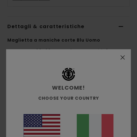
Dettagli & caratteristiche
Maglietta a maniche corte Blu Uomo
Style
ELYZT00430
Codice colore
bln0
Caratteristiche
Collezione:
collezione Mainline
WELCOME!
Tessuto:
morbido jersey singolo di 100%
CHOOSE YOUR COUNTRY
cotone biologico [180 g/m2]
vestibilità:
vestibilità regular
Collo:
Girocollo
Maniche:
maniche corte
Marcatura:
stampa a base d'acqua davanti