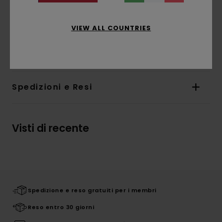
Etichetta Corporate a bandiera nell'orlo
interno
VIEW ALL COUNTRIES
Composizione
[Tessuto principale] 100% cotone
biologico
Spedizioni e Resi
Visti di recente
Spedizione e reso gratuiti per i membri
Reso entro 30 giorni