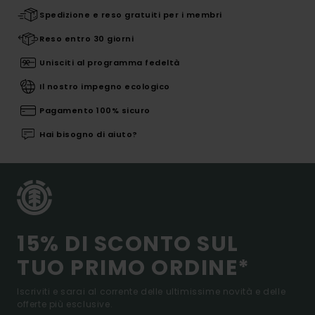
Spedizione e reso gratuiti per i membri
Reso entro 30 giorni
Unisciti al programma fedeltà
Il nostro impegno ecologico
Pagamento 100% sicuro
Hai bisogno di aiuto?
15% DI SCONTO SUL
TUO PRIMO ORDINE*
Iscriviti e sarai al corrente delle ultimissime novità e delle
offerte più esclusive.