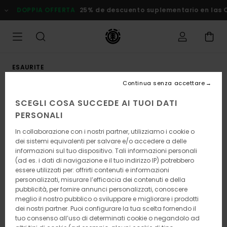
Salta
DOPPIA OFFERTA
25% de descuento suplementario en las Ofe
alle
informazioni
sul
prodotto
ESAURITE
Continua senza accettare
SCEGLI COSA SUCCEDE AI TUOI DATI
PERSONALI
In collaborazione con i nostri partner, utilizziamo i cookie o
dei sistemi equivalenti per salvare e/o accedere a delle
informazioni sul tuo dispositivo. Tali informazioni personali
(ad es. i dati di navigazione e il tuo indirizzo IP) potrebbero
essere utilizzati per: offrirti contenuti e informazioni
personalizzati, misurare l’efficacia dei contenuti e della
pubblicità, per fornire annunci personalizzati, conoscere
meglio il nostro pubblico o sviluppare e migliorare i prodotti
dei nostri partner. Puoi configurare la tua scelta fornendo il
tuo consenso all’uso di determinati cookie o negandolo ad