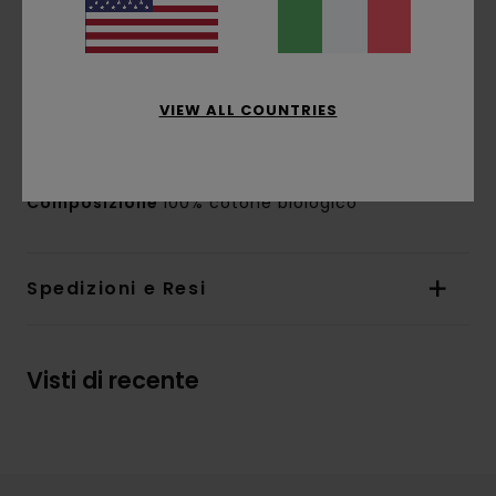
Maniche:
maniche corte
Chiusura: chiusura con bottoni
Marcatura:
etichetta Element Skateboard
Co. in tessuto sul petto
VIEW ALL COUNTRIES
Altre caratteristiche:__ bottoni occhio di
gatto incisi in finta pietra
Composizione
100% cotone biologico
Spedizioni e Resi
Visti di recente