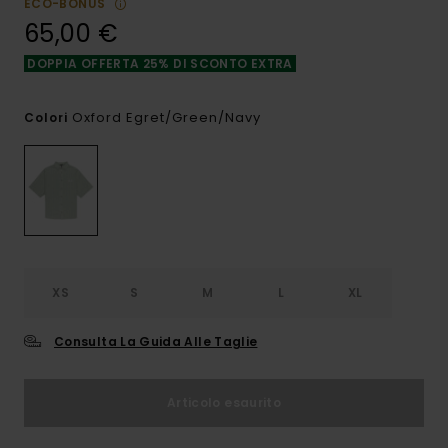
ECO-BONUS
65,00 €
DOPPIA OFFERTA 25% DI SCONTO EXTRA
Oxford Egret/green/navy
Colori
XS
S
M
L
XL
Consulta La Guida Alle Taglie
Articolo esaurito