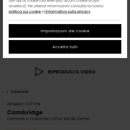
altri tipi di cookie (ad esempio, alcuni cookie di tipo
analitico). Per ulteriori informazioni consulta la nostra
politica sui cookie
e
l'informativa sulla privacy
.
Impostazioni dei cookie
Accetta tutti
RIPRODUCI IL VIDEO
Camicie
ORGANIC COTTON
Cambridge
Camicia a maniche corte Verde Uomo