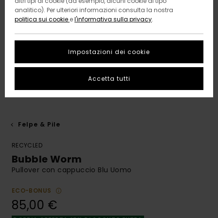
altri tipi di cookie (ad esempio, alcuni cookie di tipo
analitico). Per ulteriori informazioni consulta la nostra
politica sui cookie
e
l'informativa sulla privacy
.
Impostazioni dei cookie
Accetta tutti
Felpe & Pile
RECYCLED
Bubble Worm
Pullover con cappuccio Blu Uomo
ECO-BONUS
85,00 €