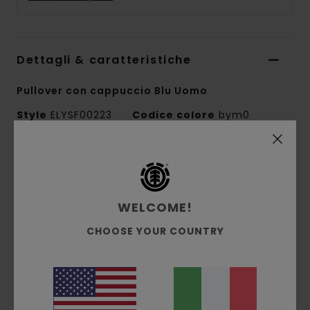
Dettagli & caratteristiche
Pullover con cappuccio Blu Uomo
Style
ELYSF00223
Codice colore
bym0
Caratteristiche
Tessuto:
french terry non spazzolato di
WELCOME!
cotone riciclato e poliestere [320 g/m2]
Vestibilità:
vestibilità rilassata
CHOOSE YOUR COUNTRY
Collo:
collo con cappuccio
Cappuccio:
cappuccio con fodera singola in
jersey
Tasche:
tasche a marsupio applicate