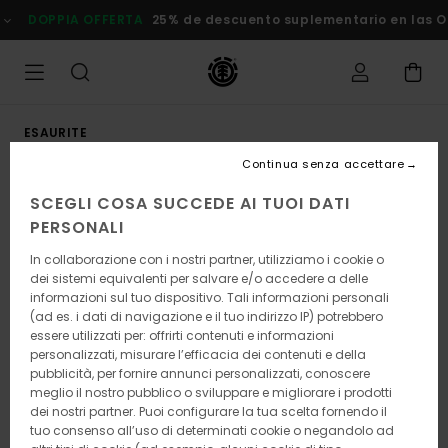
Salta
DOPPIA OFFERTA
25% de descuento suplementario en las Ofer
alle
informazioni
sul
prodotto
ESAURITE
Continua senza accettare
SCEGLI COSA SUCCEDE AI TUOI DATI
PERSONALI
In collaborazione con i nostri partner, utilizziamo i cookie o
dei sistemi equivalenti per salvare e/o accedere a delle
informazioni sul tuo dispositivo. Tali informazioni personali
(ad es. i dati di navigazione e il tuo indirizzo IP) potrebbero
essere utilizzati per: offrirti contenuti e informazioni
personalizzati, misurare l’efficacia dei contenuti e della
pubblicità, per fornire annunci personalizzati, conoscere
meglio il nostro pubblico o sviluppare e migliorare i prodotti
dei nostri partner. Puoi configurare la tua scelta fornendo il
tuo consenso all’uso di determinati cookie o negandolo ad