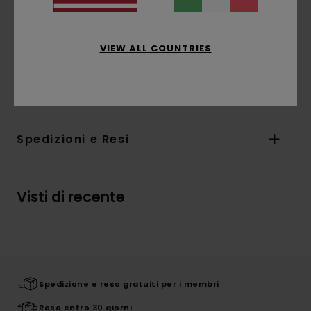
Marcatura:
stampa davanti a base d'acqua
L'aspetto del prodotto potrebbe cambiare a
seconda della posizione della stampa
VIEW ALL COUNTRIES
Composizione
50% cotone riciclato, 30% cotone,
20% poliestere riciclato
Spedizioni e Resi
Visti di recente
Spedizione e reso gratuiti per i membri
Reso entro 30 giorni