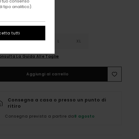
 il tuo consenso
 tipo analitico).
etta tutti
S
S
M
L
XL
onsulta La Guida Alle Taglie
Aggiungi al carrello
Consegna a casa o presso un punto di
ritiro
Consegna prevista a partire da
8 agosto