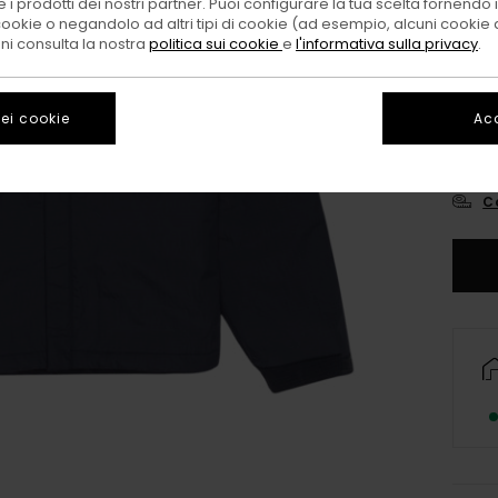
 i prodotti dei nostri partner. Puoi configurare la tua scelta fornendo
cookie o negandolo ad altri tipi di cookie (ad esempio, alcuni cookie di
oni consulta la nostra
politica sui cookie
e
l'informativa sulla privacy
.
ei cookie
Acc
X
C