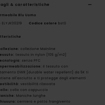
agli & caratteristiche
rmeabile Blu Uomo
e
ELYJK00219
Codice colore
bst0
tteristiche
ollezione:
collezione Mainline
essuto:
tessuto in nylon [105 g/m2]
ecnologia:
senza PFC
mpermeabilizzazione:
il tessuto con
ttamento DWR [durable water repellent] da 5K ti
tiene all'asciutto e ti protegge dagli elementi
estibilità:
vestibilità rilassata
ollo:
collo con cappuccio
aniche:
Maniche lunghe
hiusura:
cerniera e patta frangivento