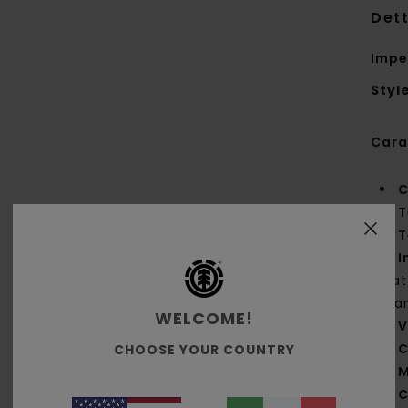
Dett
Impe
Styl
Cara
C
T
T
I
tra
man
WELCOME!
V
C
CHOOSE YOUR COUNTRY
M
C