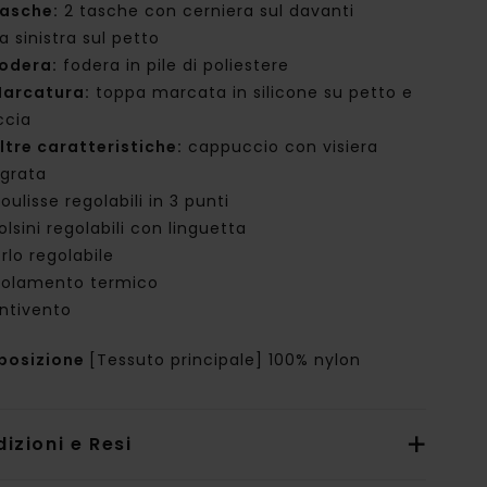
asche:
2 tasche con cerniera sul davanti
 a sinistra sul petto
odera:
fodera in pile di poliestere
arcatura:
toppa marcata in silicone su petto e
ccia
ltre caratteristiche:
cappuccio con visiera
egrata
oulisse regolabili in 3 punti
olsini regolabili con linguetta
rlo regolabile
solamento termico
ntivento
posizione
[Tessuto principale] 100% nylon
izioni e Resi