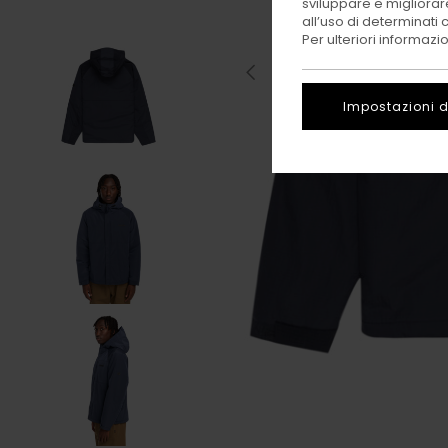
sviluppare e migliorare
all’uso di determinati 
Per ulteriori informazi
Impostazioni d