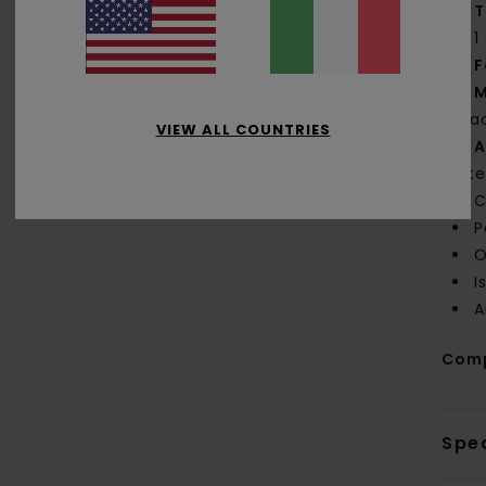
T
1
F
M
bra
VIEW ALL COUNTRIES
A
int
C
P
O
I
A
Com
Sped