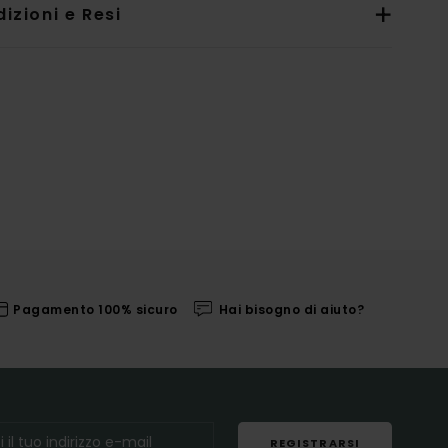
izioni e Resi
Pagamento 100% sicuro
Hai bisogno di aiuto?
REGISTRARSI