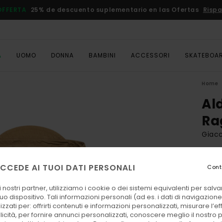
OFFERTA
25% de descuento suplementario en las Ofertas
Rispa
A
UOMO
DONNA
BAMBINI
ACCESSORI
SKATEBOA
Home
Al
Ra
Giacc
115
CCEDE AI TUOI DATI PERSONALI
Cont
 nostri partner, utilizziamo i cookie o dei sistemi equivalenti per sal
Color
uo dispositivo. Tali informazioni personali (ad es. i dati di navigazione e
zzati per: offrirti contenuti e informazioni personalizzati, misurare l’ef
licità, per fornire annunci personalizzati, conoscere meglio il nostro 