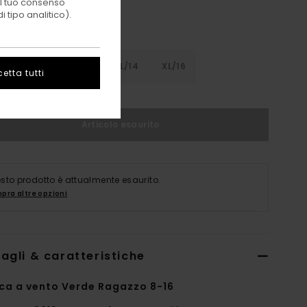
 il tuo consenso
 tipo analitico).
8
S/10
M/12
L/14
XL/16
etta tutti
Articolo esaurito
sto prodotto è attualmente esaurito.
pra altre opzioni
agli & caratteristiche
ca a vento Verde Ragazzo 8-16