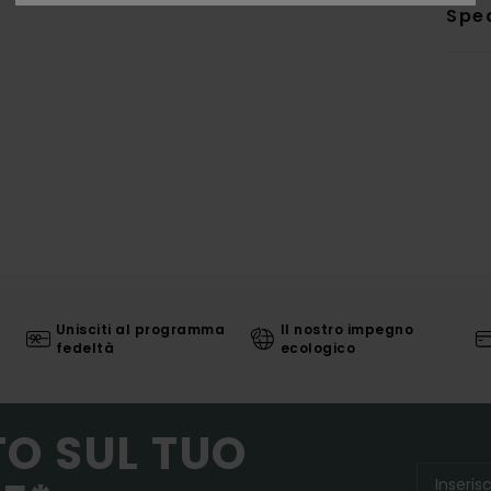
Sped
Unisciti al programma
Il nostro impegno
fedeltà
ecologico
TO SUL TUO