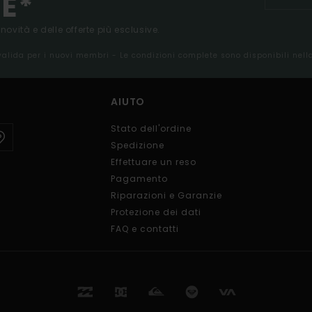
E*
 novità e delle offerte più esclusive.
 valida per i nuovi membri - Le condizioni complete sono disponibili nel
AIUTO
Stato dell'ordine
Spedizione
Effettuare un reso
Pagamento
Riparazioni e Garanzie
Protezione dei dati
FAQ e contatti