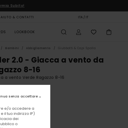
rmia Subito!
AIUTO & CONTATTI
CARTA REGALO
ITA / IT
NEGOZI
RDS
LOOKBOOK
Bambini
Abbigliamento
Giubbotti & Capi Spalla
der 2.0 - Giacca a vento da
gazzo 8-16
a a vento Verde Ragazzo 8-16
,00 €
inua senza accettare
vare e/o accedere a
Khaki
i
 il tuo indirizzo IP)
ficacia dei
pubblico o