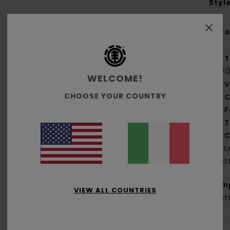
Styl
Cara
T
[17
WELCOME!
V
CHOOSE YOUR COUNTRY
C
F
T
C
L
pet
Com
VIEW ALL COUNTRIES
Elast