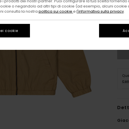
 i prodotti dei nostri partner. Puoi configurare la tua scelta fornendo
cookie o negandolo ad altri tipi di cookie (ad esempio, alcuni cookie di
oni consulta la nostra
politica sui cookie
e
l'informativa sulla privacy
.
XS/
ei cookie
Acc
Que
Com
Dett
Giac