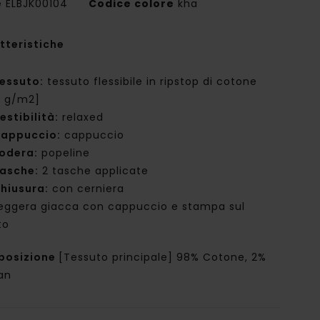
e
ELBJK00104
Codice colore
kha
tteristiche
essuto:
tessuto flessibile in ripstop di cotone
0 g/m2]
estibilità:
relaxed
appuccio:
cappuccio
odera:
popeline
asche:
2 tasche applicate
hiusura:
con cerniera
eggera giacca con cappuccio e stampa sul
to
posizione
[Tessuto principale] 98% Cotone, 2%
an