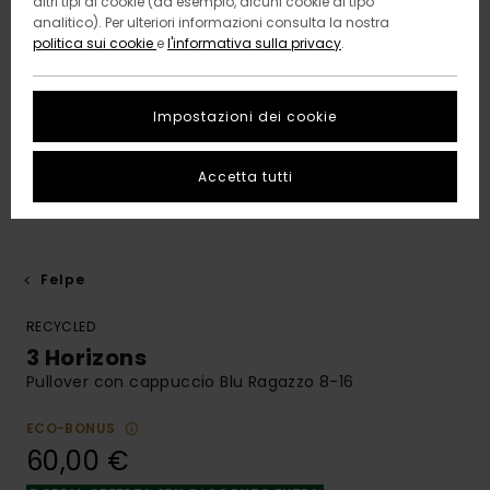
altri tipi di cookie (ad esempio, alcuni cookie di tipo
analitico). Per ulteriori informazioni consulta la nostra
politica sui cookie
e
l'informativa sulla privacy
.
Impostazioni dei cookie
Accetta tutti
Felpe
RECYCLED
3 Horizons
Pullover con cappuccio Blu Ragazzo 8-16
ECO-BONUS
60,00 €