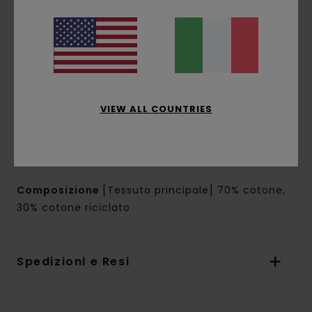
Tasche:
tasche a marsupio applicate
Cappuccio:
cappuccio con fodera singola in
jersey
Chiusura:
chiusura a pullover
Marcatura:
stampa a base d'acqua su petto
e schiena
Altre caratteristiche:
etichetta Corporate a
VIEW ALL COUNTRIES
bandiera nell'orlo interno
L'aspetto del prodotto potrebbe cambiare a
seconda della posizione della stampa
Composizione
[Tessuto principale] 70% cotone,
30% cotone riciclato
Spedizioni e Resi