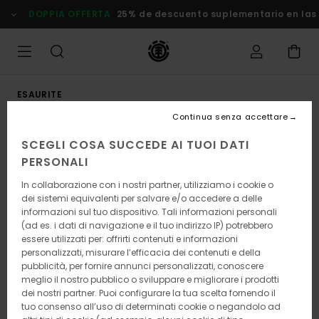
Salta
DOPPIA OFFERTA
25% de descuento suplementario en las Of
alle
informazioni
sul
prodotto
ESAURITE
Continua senza accettare
SCEGLI COSA SUCCEDE AI TUOI DATI
PERSONALI
In collaborazione con i nostri partner, utilizziamo i cookie o
dei sistemi equivalenti per salvare e/o accedere a delle
informazioni sul tuo dispositivo. Tali informazioni personali
(ad es. i dati di navigazione e il tuo indirizzo IP) potrebbero
essere utilizzati per: offrirti contenuti e informazioni
personalizzati, misurare l’efficacia dei contenuti e della
pubblicità, per fornire annunci personalizzati, conoscere
meglio il nostro pubblico o sviluppare e migliorare i prodotti
dei nostri partner. Puoi configurare la tua scelta fornendo il
tuo consenso all’uso di determinati cookie o negandolo ad