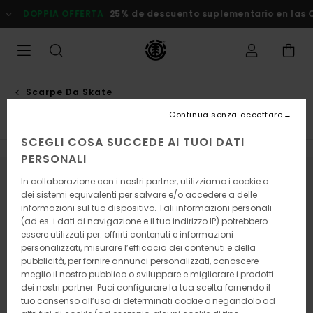
Salta
DOPPIA OFFERTA
25% de descuento suplementario en las Ofe
alla
selezione
di
griglie
dei
prodotti
Scarpe Da Skate
Scarpa media
Continua senza accettare
SCEGLI COSA SUCCEDE AI TUOI DATI
PERSONALI
In collaborazione con i nostri partner, utilizziamo i cookie o
Continua a seguirci, i prodotti che
dei sistemi equivalenti per salvare e/o accedere a delle
cerchi presto saranno di nuovo
informazioni sul tuo dispositivo. Tali informazioni personali
(ad es. i dati di navigazione e il tuo indirizzo IP) potrebbero
disponibili
essere utilizzati per: offrirti contenuti e informazioni
personalizzati, misurare l’efficacia dei contenuti e della
pubblicità, per fornire annunci personalizzati, conoscere
meglio il nostro pubblico o sviluppare e migliorare i prodotti
Ops, non abbiamo trovato risultati per
dei nostri partner. Puoi configurare la tua scelta fornendo il
la tua ricerca.
tuo consenso all’uso di determinati cookie o negandolo ad
Nessun problema! Prova con altre parole chiave o esplora le