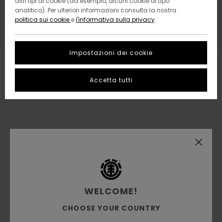
altri tipi di cookie (ad esempio, alcuni cookie di tipo
nostre categorie per trovare ciò che cerchi.
analitico). Per ulteriori informazioni consulta la nostra
politica sui cookie
e
l'informativa sulla privacy
.
Impostazioni dei cookie
Accetta tutti
WELCOME!
CHOOSE YOUR COUNTRY