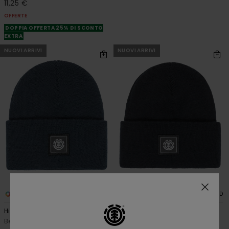
11,25 €
OFFERTE
DOPPIA OFFERTA 25% DI SCONTO
EXTRA
NUOVI ARRIVI
NUOVI ARRIVI
4
4
RECYCLED
RECYCLED
High Icon Y
High Icon Y
Berretto classico Blu Unisex
Berretto classico Nero Unisex