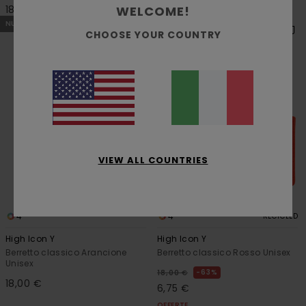
WELCOME!
18,00 €
18,00 €
NUOVI ARRIVI
CHOOSE YOUR COUNTRY
VIEW ALL COUNTRIES
4
4
RECYCLED
High Icon Y
High Icon Y
Berretto classico Arancione
Berretto classico Rosso Unisex
Unisex
63%
18,00 €
18,00 €
6,75 €
OFFERTE