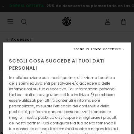
Salta
DOPPIA OFFERTA
25% de descuento suplementario en las Ofe
alla
selezione
di
griglie
dei
prodotti
Accessori
Zaini
Continua senza accettare
SCEGLI COSA SUCCEDE AI TUOI DATI
Cappelli e Berretti
Visualizza tutto
PERSONALI
In collaborazione con i nostri partner, utilizziamo i cookie o
dei sistemi equivalenti per salvare e/o accedere a delle
informazioni sul tuo dispositivo. Tali informazioni personali
Continua a seguirci, i prodotti che
(ad es. i dati di navigazione e il tuo indirizzo IP) potrebbero
cerchi presto saranno di nuovo
essere utilizzati per: offrirti contenuti e informazioni
personalizzati, misurare l’efficacia dei contenuti e della
disponibili
pubblicità, per fornire annunci personalizzati, conoscere
meglio il nostro pubblico o sviluppare e migliorare i prodotti
dei nostri partner. Puoi configurare la tua scelta fornendo il
tuo consenso all’uso di determinati cookie o negandolo ad
Altri articoli che potrebbero piacerti