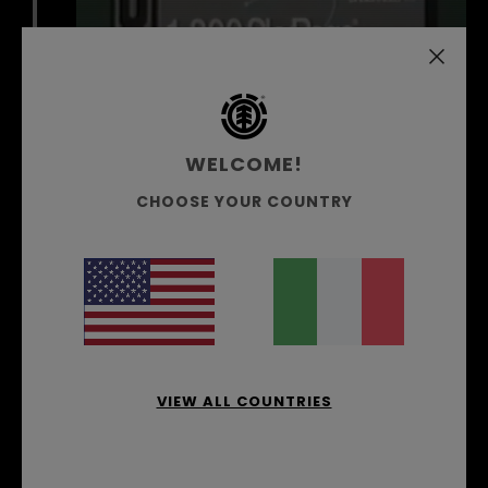
WELCOME!
CHOOSE YOUR COUNTRY
È iniziato tutto in sordina, ai tempi in cui lo
skateboard era riservato al gotha del
movimento underground. In seguito
all’enorme popolarità vissuta negli anni ’80,
VIEW ALL COUNTRIES
le mega aziende e l’enorme attenzione del
pubblico, il fenomeno ha subito un
rallentamento. Clicca qui per leggere di più.