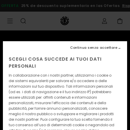
DOPPIA OFFERTA
25% de descuento suplementario en las
Continua senza accettare
SCEGLI COSA SUCCEDE AI TUOI DATI
PERSONALI
In collaborazione con i nostri partner, utilizziamo i cookie o
dei sistemi equivalenti per salvare e/o accedere a delle
informazioni sul tuo dispositivo. Tali informazioni personali
(ad es. i dati di navigazione e il tuo indirizzo IP) potrebbero
essere utilizzati per: offrirti contenuti e informazioni
personalizzati, misurare l’efficacia dei contenuti e della
pubblicità, per fornire annunci personalizzati, conoscere
meglio il nostro pubblico o sviluppare e migliorare i prodotti
dei nostri partner. Puoi configurare la tua scelta fornendo il
tuo consenso all’uso di determinati cookie o negandolo ad