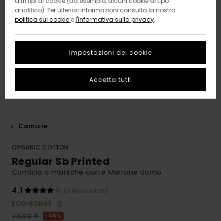
altri tipi di cookie (ad esempio, alcuni cookie di tipo
analitico). Per ulteriori informazioni consulta la nostra
politica sui cookie
e
l'informativa sulla privacy
.
Impostazioni dei cookie
Accetta tutti
Camicie
ORGANIC COTTON
Regular Sb Printed
Camicia a maniche corte Marrone Uomo
4.1
(8 Recensioni)
ECO-BONUS
70,00 €
48%