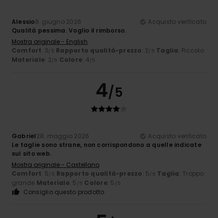
Alessio
8. giugno 2026
Acquisto verificato
Qualità pessima. Voglio il rimborso.
Mostra originale - English
Comfort
: 3
Rapporto qualità-prezzo
: 2
Taglia
: Piccolo
/5
/5
Materiale
: 2
Colore
: 4
/5
/5
4
/5
Gabriel
28. maggio 2026
Acquisto verificato
Le taglie sono strane, non corrispondono a quelle indicate
sul sito web.
Mostra originale - Castellano
Comfort
: 5
Rapporto qualità-prezzo
: 5
Taglia
: Troppo
/5
/5
grande
Materiale
: 5
Colore
: 5
/5
/5
Consiglio questo prodotto