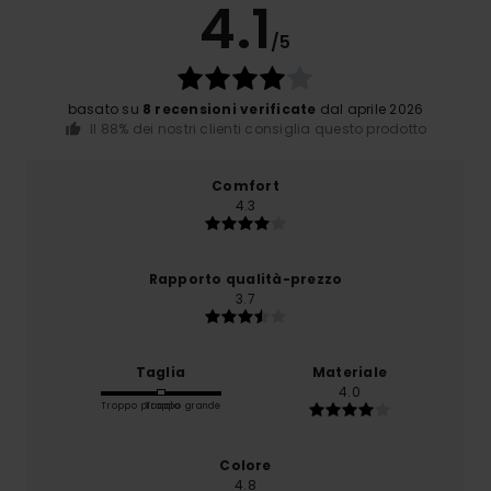
4.1
/5
basato su
8 recensioni verificate
dal aprile 2026
Il 88% dei nostri clienti consiglia questo prodotto
Comfort
4.3
Rapporto qualità-prezzo
3.7
Taglia
Materiale
4.0
Troppo piccolo
Troppo grande
Colore
4.8