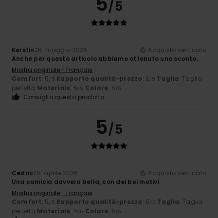
5
/5
Kerstin
26. maggio 2026
Acquisto verificato
Anche per questo articolo abbiamo ottenuto uno sconto.
Mostra originale - Français
Comfort
: 5
Rapporto qualità-prezzo
: 3
Taglia
: Taglia
/5
/5
perfetta
Materiale
: 5
Colore
: 5
/5
/5
Consiglio questo prodotto
5
/5
Cedric
28. aprile 2026
Acquisto verificato
Una camicia davvero bella, con dei bei motivi
Mostra originale - Français
Comfort
: 5
Rapporto qualità-prezzo
: 5
Taglia
: Taglia
/5
/5
perfetta
Materiale
: 4
Colore
: 5
/5
/5