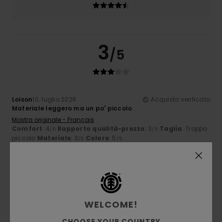
3
/5
Loison
10. luglio 2026
Acquisto verificato
Materiale leggero ma un po' piccolo
Mostra originale - Français
Comfort
: 4
Rapporto qualità-prezzo
: 3
Taglia
: Troppo
/5
/5
piccolo
Materiale
: 3
Colore
: 5
/5
/5
Consiglio questo prodotto
5
/5
WELCOME!
CHOOSE YOUR COUNTRY