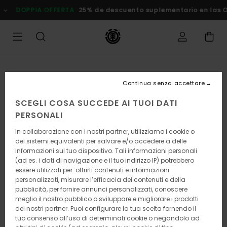
Salta
DOPPIA OFFERTA
25% de descuento suplementario en las
alle
informazioni
sul
prodotto
Continua senza accettare
SCEGLI COSA SUCCEDE AI TUOI DATI
PERSONALI
In collaborazione con i nostri partner, utilizziamo i cookie o
dei sistemi equivalenti per salvare e/o accedere a delle
informazioni sul tuo dispositivo. Tali informazioni personali
(ad es. i dati di navigazione e il tuo indirizzo IP) potrebbero
essere utilizzati per: offrirti contenuti e informazioni
personalizzati, misurare l’efficacia dei contenuti e della
pubblicità, per fornire annunci personalizzati, conoscere
meglio il nostro pubblico o sviluppare e migliorare i prodotti
dei nostri partner. Puoi configurare la tua scelta fornendo il
tuo consenso all’uso di determinati cookie o negandolo ad