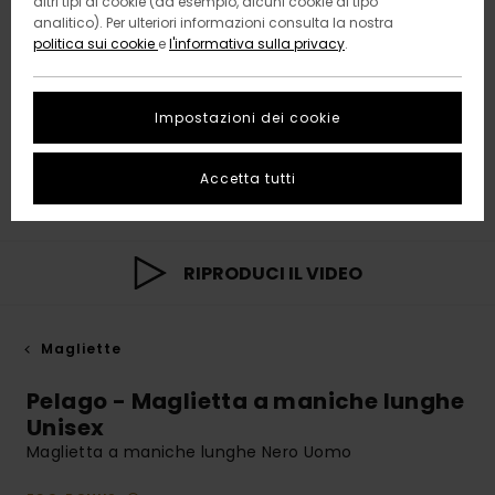
altri tipi di cookie (ad esempio, alcuni cookie di tipo
analitico). Per ulteriori informazioni consulta la nostra
politica sui cookie
e
l'informativa sulla privacy
.
Impostazioni dei cookie
Accetta tutti
RIPRODUCI IL VIDEO
Magliette
Pelago - Maglietta a maniche lunghe
Unisex
Maglietta a maniche lunghe Nero Uomo