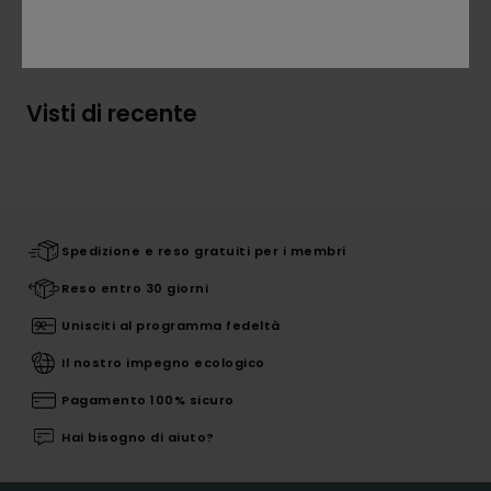
Spedizioni e Resi
Visti di recente
Spedizione e reso gratuiti per i membri
Reso entro 30 giorni
Unisciti al programma fedeltà
Il nostro impegno ecologico
Pagamento 100% sicuro
Hai bisogno di aiuto?