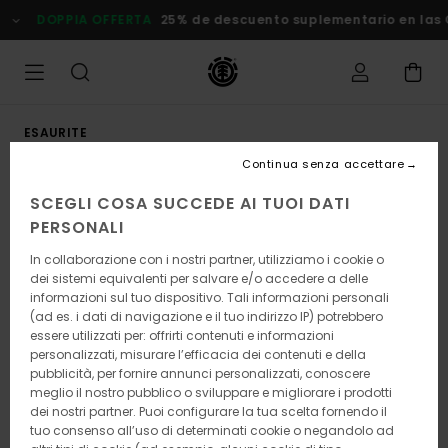
Salta
DOPPIA OFFERTA
25% de descuento suplementario en las
alle
informazioni
sul
prodotto
ESAURITE
Continua senza accettare
SCEGLI COSA SUCCEDE AI TUOI DATI
PERSONALI
In collaborazione con i nostri partner, utilizziamo i cookie o
dei sistemi equivalenti per salvare e/o accedere a delle
informazioni sul tuo dispositivo. Tali informazioni personali
(ad es. i dati di navigazione e il tuo indirizzo IP) potrebbero
essere utilizzati per: offrirti contenuti e informazioni
personalizzati, misurare l’efficacia dei contenuti e della
pubblicità, per fornire annunci personalizzati, conoscere
meglio il nostro pubblico o sviluppare e migliorare i prodotti
dei nostri partner. Puoi configurare la tua scelta fornendo il
tuo consenso all’uso di determinati cookie o negandolo ad