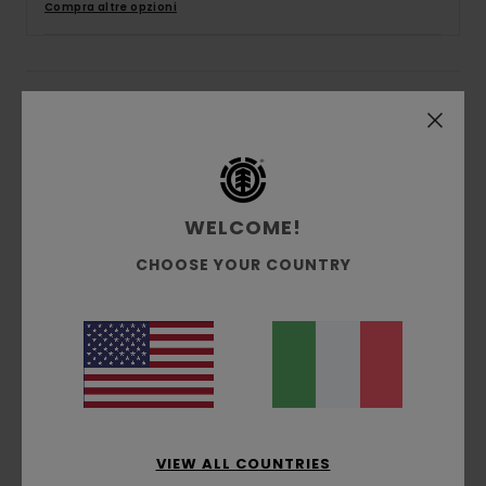
Compra altre opzioni
Descrizione
Pelago è una marca finlandese che produce
biciclette robuste e pratiche per la città e per i
percorsi sterrati.
WELCOME!
Abbiamo collaborato a una collezione di
ispirazione ciclistica, incarnata dalla maglietta
CHOOSE YOUR COUNTRY
Element x Pelago a maniche lunghe con tintura
biologica e realizzata in cotone a maglia, con
cuciture coperte che riducono lo sfregamento e
il logo catarifrangente nella cucitura laterale.
Dettagli & caratteristiche
VIEW ALL COUNTRIES