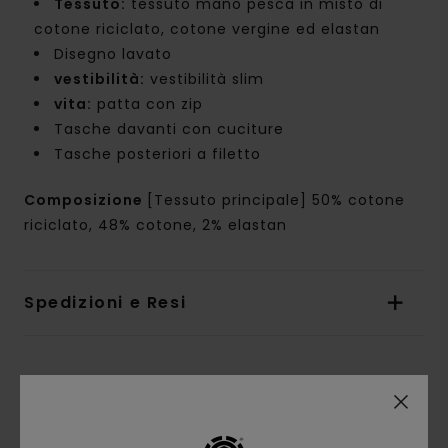
Tessuto:
tessuto mano pesca in misto di
cotone riciclato, cotone vergine ed elastan
Disegno lavato
vestibilità:
vestibilità slim
vita:
patta con zip
Tasche davanti con cuciture
Tasche posteriori a filetto
Composizione
[Tessuto principale] 50% cotone
riciclato, 48% cotone, 2% elastan
Spedizioni e Resi
Recensioni dei clienti