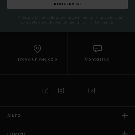
REGISTRARSI
(*) Offerta on-line valida per i nuovi membri - Le condizioni
complete sono disponibili nella mail di benvenuto
Trova un negozio
Contattaci
AIUTO
ELEMENT