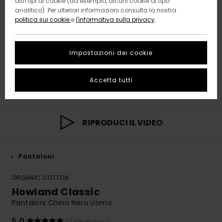
altri tipi di cookie (ad esempio, alcuni cookie di tipo
analitico). Per ulteriori informazioni consulta la nostra
politica sui cookie
e
l'informativa sulla privacy
.
Impostazioni dei cookie
Accetta tutti
RIPRODUCI IL VIDEO
Pantaloni
ORGANIC COTTON
Howland Classic
Pantaloni Chino Nero Uomo
5.0
(2 Recensioni)