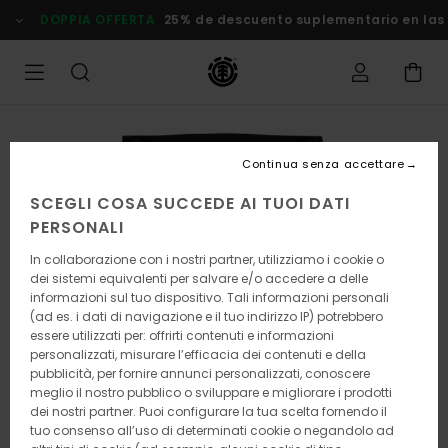
Salta
DOPPIA OFFERTA
25% de descuento suplementario en las Ofe
alle
informazioni
sul
prodotto
Continua senza accettare
SCEGLI COSA SUCCEDE AI TUOI DATI
PERSONALI
In collaborazione con i nostri partner, utilizziamo i cookie o
dei sistemi equivalenti per salvare e/o accedere a delle
informazioni sul tuo dispositivo. Tali informazioni personali
(ad es. i dati di navigazione e il tuo indirizzo IP) potrebbero
essere utilizzati per: offrirti contenuti e informazioni
personalizzati, misurare l’efficacia dei contenuti e della
pubblicità, per fornire annunci personalizzati, conoscere
meglio il nostro pubblico o sviluppare e migliorare i prodotti
dei nostri partner. Puoi configurare la tua scelta fornendo il
tuo consenso all’uso di determinati cookie o negandolo ad