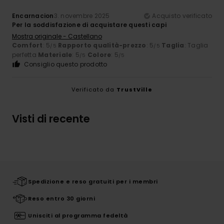
Encarnacion
3. novembre 2025
Acquisto verificato
Per la soddisfazione di acquistare questi capi
Mostra originale - Castellano
Comfort
: 5
Rapporto qualità-prezzo
: 5
Taglia
: Taglia
/5
/5
perfetta
Materiale
: 5
Colore
: 5
/5
/5
Consiglio questo prodotto
Verificato da
TrustVille
Visti di recente
Spedizione e reso gratuiti per i membri
Reso entro 30 giorni
Unisciti al programma fedeltà