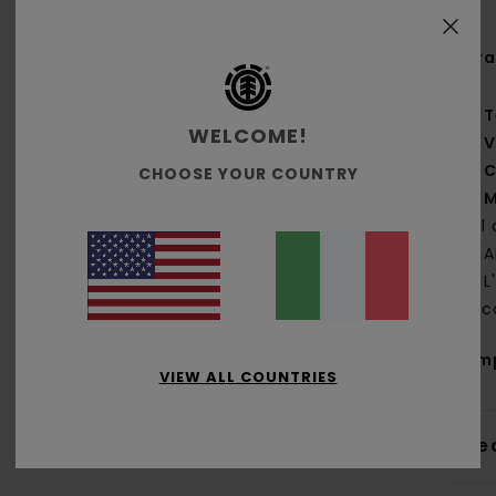
Cara
T
WELCOME!
V
C
CHOOSE YOUR COUNTRY
M
sul
A
L
sec
Com
VIEW ALL COUNTRIES
Sped