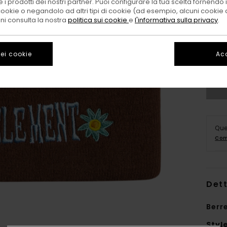
 i prodotti dei nostri partner. Puoi configurare la tua scelta fornendo
cookie o negandolo ad altri tipi di cookie (ad esempio, alcuni cookie di
oni consulta la nostra
politica sui cookie
e
l'informativa sulla privacy
.
XS
ei cookie
Acc
Que
Com
Dett
Berr
Styl