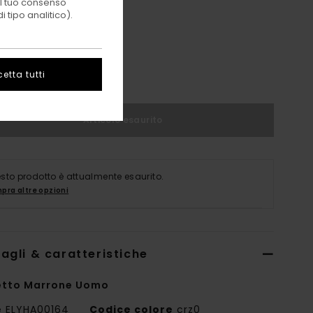
 il tuo consenso
 tipo analitico).
-S
M-L
etta tutti
Articolo esaurito
sto prodotto è attualmente esaurito.
pra altre opzioni
agli & caratteristiche
etto Marrone Uomo
e
ELYHA00164
Codice colore
crz0