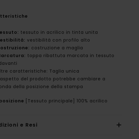
tteristiche
essuto:
tessuto in acrilico in tinta unita
estibilità:
vestibilità con profilo alto
ostruzione:
costruzione a maglia
arcatura:
toppa ribattuta marcata in tessuto
 davanti
ltre caratteristiche: Taglia unica
'aspetto del prodotto potrebbe cambiare a
onda della posizione della stampa
posizione
[Tessuto principale] 100% acrilico
izioni e Resi