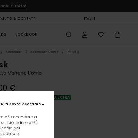
rmia Subito!
AIUTO & CONTATTI
CARTA REGALO
ITA / IT
NEGOZI
RDS
LOOKBOOK
Accessori
Accessori Uomo
Berretti
sk
etto Marrone Uomo
00 €
A OFFERTA 25% DI SCONTO EXTRA
inua senza accettare
Chestnut
i
vare e/o accedere a
 il tuo indirizzo IP)
ficacia dei
pubblico o