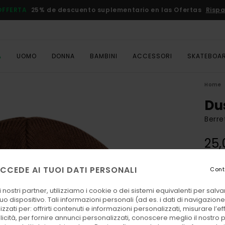
OFFERTA
25% de descuento suplementario en las Ofertas
Rispa
A
UOMO
DONNA
BAMBINI
ACCESSORI
SKATEBOA
Home
Du
Berr
25,
DOPPI
CCEDE AI TUOI DATI PERSONALI
Cont
Color
 nostri partner, utilizziamo i cookie o dei sistemi equivalenti per sal
uo dispositivo. Tali informazioni personali (ad es. i dati di navigazione e
zzati per: offrirti contenuti e informazioni personalizzati, misurare l’ef
licità, per fornire annunci personalizzati, conoscere meglio il nostro 