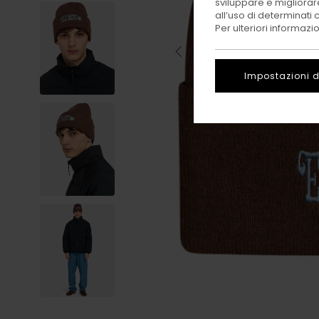
sviluppare e migliorare
all’uso di determinati 
Per ulteriori informazi
Impostazioni d