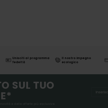
Unisciti al programma
Il nostro impegno
fedeltà
ecologico
TO SUL TUO
E*
 novità e delle offerte più esclusive.