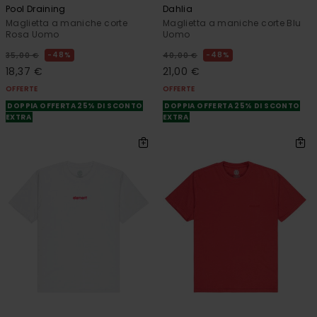
Pool Draining
Dahlia
Maglietta a maniche corte
Maglietta a maniche corte Blu
Rosa Uomo
Uomo
48%
48%
35,00 €
40,00 €
18,37 €
21,00 €
OFFERTE
OFFERTE
DOPPIA OFFERTA 25% DI SCONTO
DOPPIA OFFERTA 25% DI SCONTO
EXTRA
EXTRA