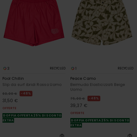
3
1
RECYCLED
RECYCLED
Pool Chillin
Peace Camo
Slip da surf ibridi Rosso Uomo
Bermuda Elasticizzati Beige
Uomo
48%
60,00 €
48%
75,00 €
31,50 €
39,37 €
OFFERTE
OFFERTE
DOPPIA OFFERTA 25% DI SCONTO
EXTRA
DOPPIA OFFERTA 25% DI SCONTO
EXTRA