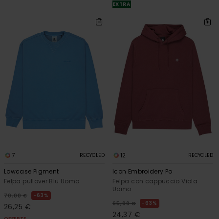
EXTRA
7
12
RECYCLED
RECYCLED
Lowcase Pigment
Icon Embroidery Po
Felpa pullover Blu Uomo
Felpa con cappuccio Viola
Uomo
63%
70,00 €
63%
65,00 €
26,25 €
24,37 €
OFFERTE