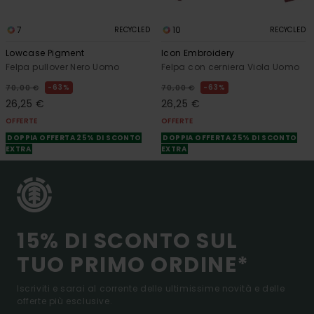
7
10
RECYCLED
RECYCLED
Lowcase Pigment
Icon Embroidery
Felpa pullover Nero Uomo
Felpa con cerniera Viola Uomo
63%
63%
70,00 €
70,00 €
26,25 €
26,25 €
OFFERTE
OFFERTE
DOPPIA OFFERTA 25% DI SCONTO
DOPPIA OFFERTA 25% DI SCONTO
EXTRA
EXTRA
15% DI SCONTO SUL
TUO PRIMO ORDINE*
Iscriviti e sarai al corrente delle ultimissime novità e delle
offerte più esclusive.