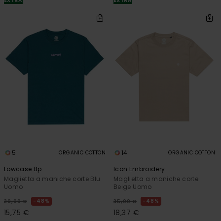
EXTRA
EXTRA
5
14
ORGANIC COTTON
ORGANIC COTTON
Lowcase Bp
Icon Embroidery
Maglietta a maniche corte Blu
Maglietta a maniche corte
Uomo
Beige Uomo
48%
48%
30,00 €
35,00 €
15,75 €
18,37 €