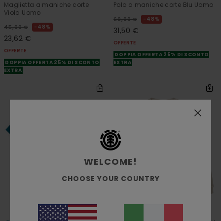
Maglietta a maniche corte
Polo a maniche corte Blu Uomo
Viola Uomo
48%
60,00 €
48%
45,00 €
31,50 €
23,62 €
OFFERTE
OFFERTE
DOPPIA OFFERTA 25% DI SCONTO
DOPPIA OFFERTA 25% DI SCONTO
EXTRA
EXTRA
WELCOME!
CHOOSE YOUR COUNTRY