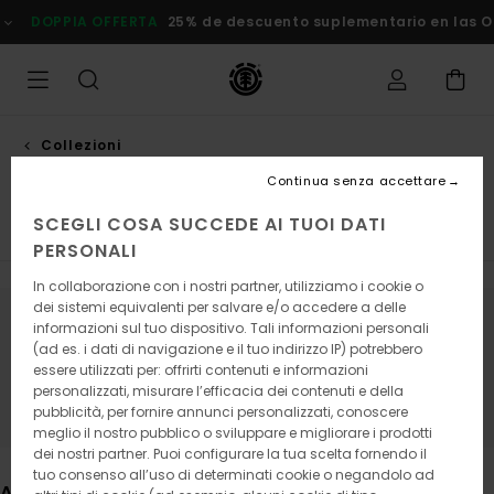
Salta
25% de descuento suplementario en las Ofertas
Risparmia Sub
alla
selezione
di
griglie
dei
prodotti
Collezioni
Mohave
Continua senza accettare
SCEGLI COSA SUCCEDE AI TUOI DATI
Element x Timber!
Element x Gabriel Alcala
Element 
PERSONALI
In collaborazione con i nostri partner, utilizziamo i cookie o
dei sistemi equivalenti per salvare e/o accedere a delle
informazioni sul tuo dispositivo. Tali informazioni personali
Continua a seguirci, i prodotti che
(ad es. i dati di navigazione e il tuo indirizzo IP) potrebbero
cerchi presto saranno di nuovo
essere utilizzati per: offrirti contenuti e informazioni
personalizzati, misurare l’efficacia dei contenuti e della
disponibili
pubblicità, per fornire annunci personalizzati, conoscere
meglio il nostro pubblico o sviluppare e migliorare i prodotti
dei nostri partner. Puoi configurare la tua scelta fornendo il
tuo consenso all’uso di determinati cookie o negandolo ad
Altri articoli che potrebbero piacerti