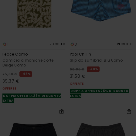
1
3
RECYCLED
RECYCLED
Peace Camo
Pool Chillin
Camicia a maniche corte
Slip da surf ibridi Blu Uomo
Beige Uomo
48%
60,00 €
48%
75,00 €
31,50 €
39,37 €
OFFERTE
OFFERTE
DOPPIA OFFERTA 25% DI SCONTO
DOPPIA OFFERTA 25% DI SCONTO
EXTRA
EXTRA