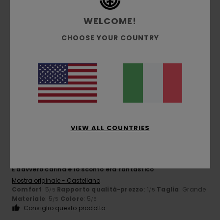
Taglia
Materiale
4.2
WELCOME!
Troppo piccolo
Troppo grande
CHOOSE YOUR COUNTRY
Colore
4.8
5
/5
VIEW ALL COUNTRIES
Client anonyme vérifié
25. febbraio 2026
Acquisto verificato
È davvero carina e lo sconto era fantastico
Mostra originale - Castellano
Comfort
: 5
Rapporto qualità-prezzo
: 1
Taglia
: Grande
/5
/5
Materiale
: 5
Colore
: 5
/5
/5
Consiglio questo prodotto