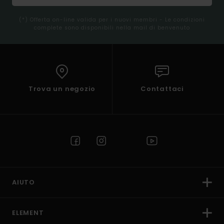
(*) Offerta on-line valida per i nuovi membri - Le condizioni
complete sono disponibili nella mail di benvenuto
Trova un negozio
Contattaci
AIUTO
ELEMENT