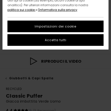
altri tipi di cookie (ad esempio, alcuni cookie di tipo
analitico). Per ulteriori informazioni consulta la nostra
politica sui cookie
e
l'informativa sulla privacy
.
Impostazioni dei cookie
Accetta tutti
RIPRODUCI IL VIDEO
Giubbotti & Capi Spalla
RECYCLED
Classic Puffer
Giacca imbottita Verde Uomo
4.4
(5 Recensioni)