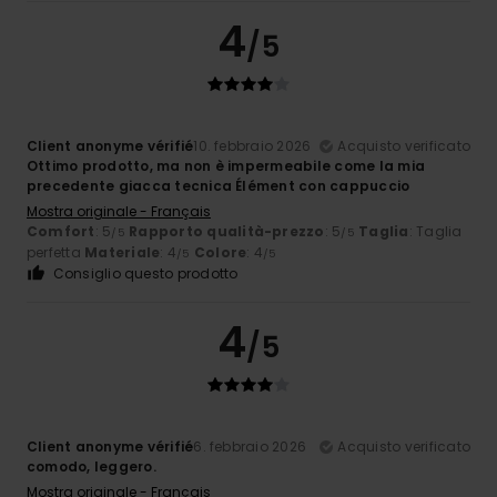
4
/5
Client anonyme vérifié
10. febbraio 2026
Acquisto verificato
Ottimo prodotto, ma non è impermeabile come la mia
precedente giacca tecnica Élément con cappuccio
Mostra originale - Français
Comfort
: 5
Rapporto qualità-prezzo
: 5
Taglia
: Taglia
/5
/5
perfetta
Materiale
: 4
Colore
: 4
/5
/5
Consiglio questo prodotto
4
/5
Client anonyme vérifié
6. febbraio 2026
Acquisto verificato
comodo, leggero.
Mostra originale - Français