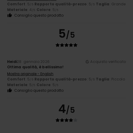
Comfort
: 5
Rapporto qualità-prezzo
: 5
Taglia
: Grande
/5
/5
Materiale
: 4
Colore
: 5
/5
/5
Consiglio questo prodotto
5
/5
Heidi
28. gennaio 2026
Acquisto verificato
Ottima qualità, è bellissimo!
Mostra originale - English
Comfort
: 5
Rapporto qualità-prezzo
: 5
Taglia
: Piccolo
/5
/5
Materiale
: 5
Colore
: 5
/5
/5
Consiglio questo prodotto
4
/5