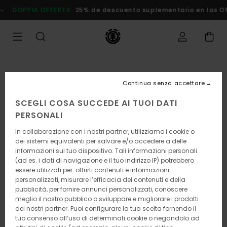
Salta
DOPPIA OFFERTA
25% de descuento suplementario en las
alle
informazioni
sul
prodotto
Continua senza accettare
SCEGLI COSA SUCCEDE AI TUOI DATI
PERSONALI
In collaborazione con i nostri partner, utilizziamo i cookie o
dei sistemi equivalenti per salvare e/o accedere a delle
informazioni sul tuo dispositivo. Tali informazioni personali
(ad es. i dati di navigazione e il tuo indirizzo IP) potrebbero
essere utilizzati per: offrirti contenuti e informazioni
personalizzati, misurare l’efficacia dei contenuti e della
pubblicità, per fornire annunci personalizzati, conoscere
meglio il nostro pubblico o sviluppare e migliorare i prodotti
dei nostri partner. Puoi configurare la tua scelta fornendo il
tuo consenso all’uso di determinati cookie o negandolo ad