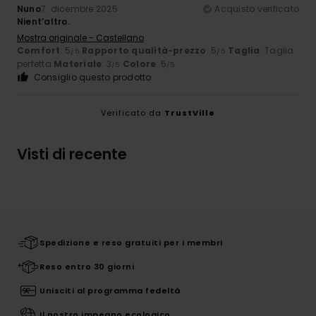
Nuno
7. dicembre 2025
Acquisto verificato
Nient’altro.
Mostra originale - Castellano
Comfort
: 5
Rapporto qualità-prezzo
: 5
Taglia
: Taglia
/5
/5
perfetta
Materiale
: 3
Colore
: 5
/5
/5
Consiglio questo prodotto
Verificato da
TrustVille
Visti di recente
Spedizione e reso gratuiti per i membri
Reso entro 30 giorni
Unisciti al programma fedeltà
Il nostro impegno ecologico