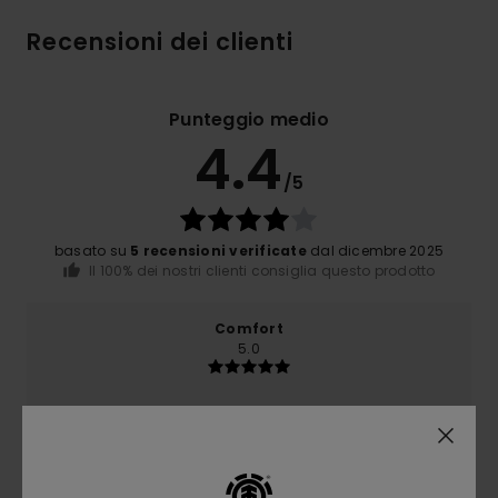
Recensioni dei clienti
Punteggio medio
4.4
/5
basato su
5 recensioni verificate
dal dicembre 2025
Il 100% dei nostri clienti consiglia questo prodotto
Comfort
5.0
Rapporto qualità-prezzo
4.2