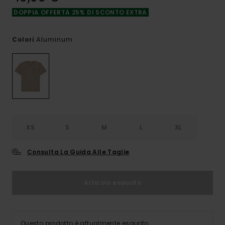
DOPPIA OFFERTA 25% DI SCONTO EXTRA
Aluminum
Colori
XS
S
M
L
XL
Consulta La Guida Alle Taglie
Articolo esaurito
Questo prodotto è attualmente esaurito.