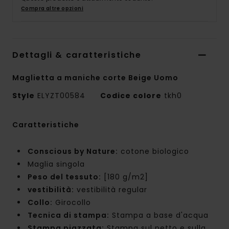
Compra altre opzioni
Dettagli & caratteristiche
Maglietta a maniche corte Beige Uomo
Style
ELYZT00584
Codice colore
tkh0
Caratteristiche
Conscious by Nature:
cotone biologico
Maglia singola
Peso del tessuto:
[180 g/m2]
vestibilità:
vestibilità regular
Collo:
Girocollo
Tecnica di stampa:
Stampa a base d'acqua
Stampa piazzata:
Stampa sul petto e sulla