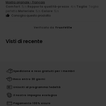
Mostra originale - Français
Comfort
: 5
Rapporto qualità-prezzo
: 4
Taglia
: Taglia
/5
/5
perfetta
Materiale
: 5
Colore
: 5
/5
/5
Consiglio questo prodotto
Verificato da
TrustVille
Visti di recente
Spedizione e reso gratuiti per i membri
Reso entro 30 giorni
Unisciti al programma fedeltà
Il nostro impegno ecologico
Pagamento 100% sicuro