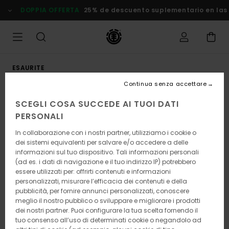
Salta
DOPPIA OFFERTA
25% de descuento suplementario en las Ofe
alle
informazioni
sul
prodotto
ESAURITE
Continua senza accettare
SCEGLI COSA SUCCEDE AI TUOI DATI
PERSONALI
In collaborazione con i nostri partner, utilizziamo i cookie o
dei sistemi equivalenti per salvare e/o accedere a delle
informazioni sul tuo dispositivo. Tali informazioni personali
(ad es. i dati di navigazione e il tuo indirizzo IP) potrebbero
essere utilizzati per: offrirti contenuti e informazioni
personalizzati, misurare l’efficacia dei contenuti e della
pubblicità, per fornire annunci personalizzati, conoscere
meglio il nostro pubblico o sviluppare e migliorare i prodotti
dei nostri partner. Puoi configurare la tua scelta fornendo il
tuo consenso all’uso di determinati cookie o negandolo ad