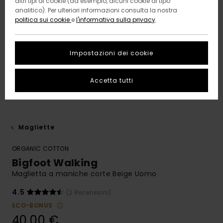
altri tipi di cookie (ad esempio, alcuni cookie di tipo
analitico). Per ulteriori informazioni consulta la nostra
politica sui cookie
e
l'informativa sulla privacy
.
Impostazioni dei cookie
Accetta tutti
Magliette
ORGANIC COTTON
Bigfoot Walking
Maglietta a maniche corte Beige Uomo
4.5
(2 Recensioni)
ECO-BONUS
40,00 €