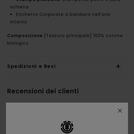
schiena
Etichetta Corporate a bandiera nell'orlo
interno
Composizione
[Tessuto principale] 100% cotone
biologico
Spedizioni e Resi
Recensioni dei clienti
Punteggio medio
4.5
/5