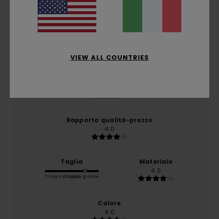
3.0
/5
basato su
1 recensioni verificate
dal gennaio 2026
Il 0% dei nostri clienti consiglia questo prodotto
VIEW ALL COUNTRIES
Comfort
4.0
Rapporto qualità-prezzo
4.0
Taglia
Materiale
4.0
Troppo piccolo
Troppo grande
Colore
4.0