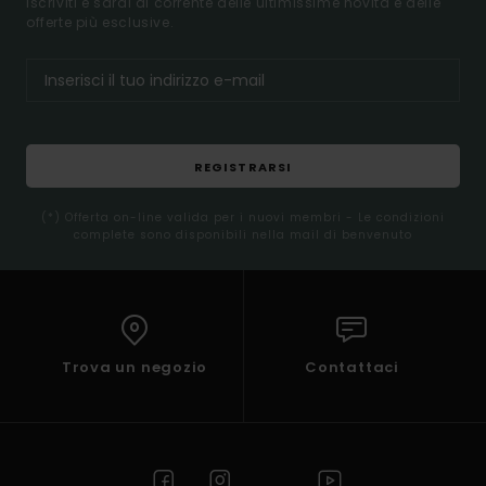
Iscriviti e sarai al corrente delle ultimissime novità e delle
offerte più esclusive.
REGISTRARSI
(*) Offerta on-line valida per i nuovi membri - Le condizioni
complete sono disponibili nella mail di benvenuto
Trova un negozio
Contattaci