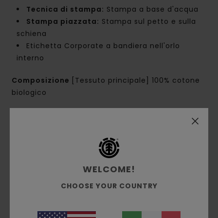
Tecnica di stampa:
Stampa a base d'acqua
Stampa piazzata:
Stampa sul petto e sulla
schiena
Etichetta Corporate a bandiera nell'orlo
interno
Composizione
[Tessuto principale] 100% cotone
biologico
Spedizioni e Resi
WELCOME!
Recensioni dei clienti
CHOOSE YOUR COUNTRY
Punteggio medio