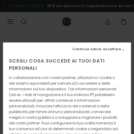
Salta
DOPPIA OFFERTA
25% de descuento suplementario en las Ofer
alle
informazioni
sul
prodotto
Continua senza accettare
SCEGLI COSA SUCCEDE AI TUOI DATI
PERSONALI
In collaborazione con i nostri partner, utilizziamo i cookie o
dei sistemi equivalenti per salvare e/o accedere a delle
informazioni sul tuo dispositivo. Tali informazioni personali
(ad es. i dati di navigazione e il tuo indirizzo IP) potrebbero
essere utilizzati per: offrirti contenuti e informazioni
personalizzati, misurare l’efficacia dei contenuti e della
pubblicità, per fornire annunci personalizzati, conoscere
meglio il nostro pubblico o sviluppare e migliorare i prodotti
dei nostri partner. Puoi configurare la tua scelta fornendo il
tuo consenso all’uso di determinati cookie o negandolo ad