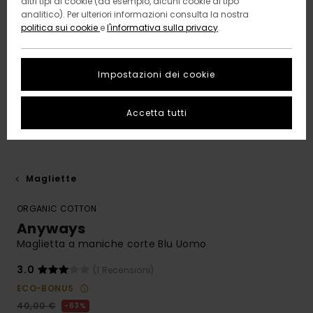
altri tipi di cookie (ad esempio, alcuni cookie di tipo
analitico). Per ulteriori informazioni consulta la nostra
politica sui cookie
e
l'informativa sulla privacy
.
Impostazioni dei cookie
Accetta tutti
Magliette
ORGANIC COTTON
Anyways
Maglietta a maniche corte Blu Uomo
3.0
(1 Recensioni)
ECO-BONUS
40,00 €
63%