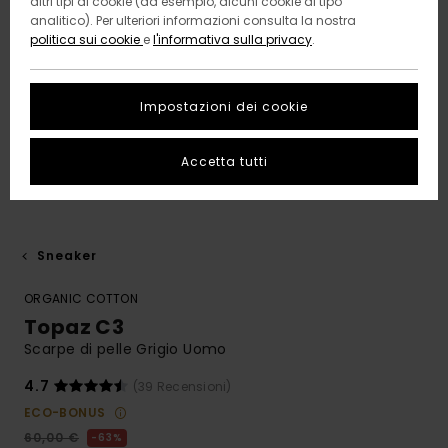
altri tipi di cookie (ad esempio, alcuni cookie di tipo
analitico). Per ulteriori informazioni consulta la nostra
politica sui cookie
e
l'informativa sulla privacy
.
Impostazioni dei cookie
Accetta tutti
Sneaker
ORGANIC COTTON
Topaz C3
Scarpe di pelle Grigio Uomo
4.7
(39 Recensioni)
ECO-BONUS
60,00 €
63%