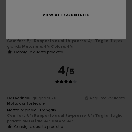
VIEW ALL COUNTRIES
Scherer
19. giugno 2026
Acquisto verificato
Comoda ed elegante
Mostra originale - Français
Comfort
: 5
Rapporto qualità-prezzo
: 4
Taglia
: Troppo
/5
/5
grande
Materiale
: 4
Colore
: 4
/5
/5
Consiglio questo prodotto
4
/5
Catherine
16. giugno 2026
Acquisto verificato
Molto confortevole
Mostra originale - Français
Comfort
: 5
Rapporto qualità-prezzo
: 5
Taglia
: Taglia
/5
/5
perfetta
Materiale
: 4
Colore
: 4
/5
/5
Consiglio questo prodotto