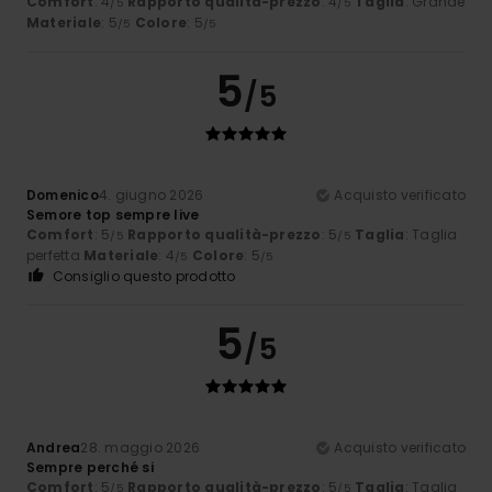
Comfort
: 4
Rapporto qualità-prezzo
: 4
Taglia
: Grande
/5
/5
Materiale
: 5
Colore
: 5
/5
/5
5
/5
Domenico
4. giugno 2026
Acquisto verificato
Semore top sempre live
Comfort
: 5
Rapporto qualità-prezzo
: 5
Taglia
: Taglia
/5
/5
perfetta
Materiale
: 4
Colore
: 5
/5
/5
Consiglio questo prodotto
5
/5
Andrea
28. maggio 2026
Acquisto verificato
Sempre perché si
Comfort
: 5
Rapporto qualità-prezzo
: 5
Taglia
: Taglia
/5
/5