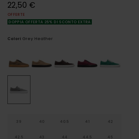
22,50 €
OFFERTE
DOPPIA OFFERTA 25% DI SCONTO EXTRA
Grey Heather
Colori
39
40
40.5
41
42
42.5
43
44
44.5
45