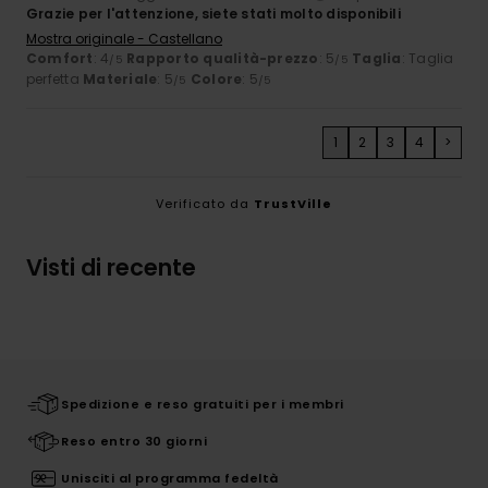
Grazie per l'attenzione, siete stati molto disponibili
Mostra originale - Castellano
Comfort
: 4
Rapporto qualità-prezzo
: 5
Taglia
: Taglia
/5
/5
perfetta
Materiale
: 5
Colore
: 5
/5
/5
1
2
3
4
>
Verificato da
TrustVille
Visti di recente
Spedizione e reso gratuiti per i membri
Reso entro 30 giorni
Unisciti al programma fedeltà