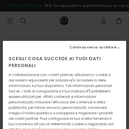
Salta
DOPPIA OFFERTA
25% de descuento suplementario en las
alle
informazioni
sul
prodotto
Continua senza accettare
SCEGLI COSA SUCCEDE AI TUOI DATI
PERSONALI
In collaborazione con i nostri partner, utilizziamo i cookie o
dei sistemi equivalenti per salvare e/o accedere a delle
informazioni sul tuo dispositivo. Tali informazioni personali
(ad es. i dati di navigazione e il tuo indirizzo IP) potrebbero
essere utilizzati per: offrirti contenuti e informazioni
personalizzati, misurare l’efficacia dei contenuti e della
pubblicità, per fornire annunci personalizzati, conoscere
meglio il nostro pubblico o sviluppare e migliorare i prodotti
dei nostri partner. Puoi configurare la tua scelta fornendo il
tuo consenso all’uso di determinati cookie o negandolo ad