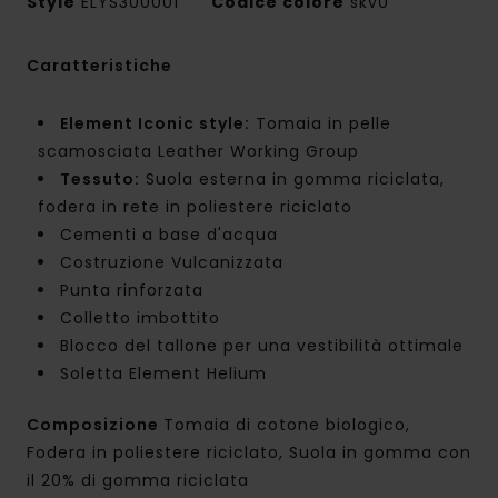
Style
ELYS300001
Codice colore
skv0
Caratteristiche
Element Iconic style:
Tomaia in pelle
scamosciata Leather Working Group
Tessuto:
Suola esterna in gomma riciclata,
fodera in rete in poliestere riciclato
Cementi a base d'acqua
Costruzione Vulcanizzata
Punta rinforzata
Colletto imbottito
Blocco del tallone per una vestibilità ottimale
Soletta Element Helium
Composizione
Tomaia di cotone biologico,
Fodera in poliestere riciclato, Suola in gomma con
il 20% di gomma riciclata