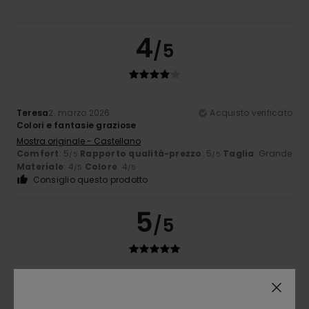
4
/5
Teresa
2. marzo 2026
Acquisto verificato
Colori e fantasie graziose
Mostra originale - Castellano
Comfort
: 5
Rapporto qualità-prezzo
: 5
Taglia
: Grande
/5
/5
Materiale
: 4
Colore
: 4
/5
/5
Consiglio questo prodotto
5
/5
Carsten
11. febbraio 2026
Acquisto verificato
Bella maglietta