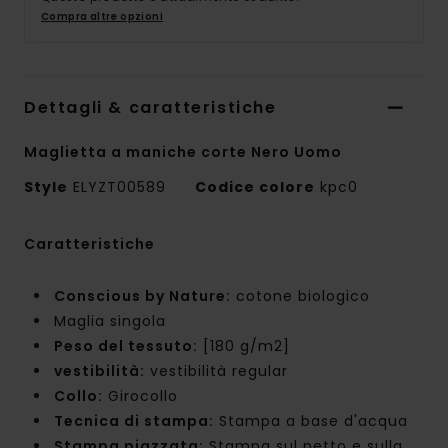
Compra altre opzioni
Dettagli & caratteristiche
Maglietta a maniche corte Nero Uomo
Style
ELYZT00589
Codice colore
kpc0
Caratteristiche
Conscious by Nature:
cotone biologico
Maglia singola
Peso del tessuto:
[180 g/m2]
vestibilità:
vestibilità regular
Collo:
Girocollo
Tecnica di stampa:
Stampa a base d'acqua
Stampa piazzata:
Stampa sul petto e sulla