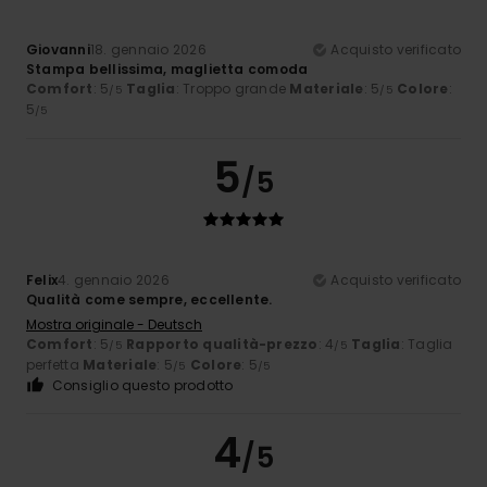
Giovanni
18. gennaio 2026
Acquisto verificato
Stampa bellissima, maglietta comoda
Comfort
: 5
Taglia
: Troppo grande
Materiale
: 5
Colore
:
/5
/5
5
/5
5
/5
Felix
4. gennaio 2026
Acquisto verificato
Qualità come sempre, eccellente.
Mostra originale - Deutsch
Comfort
: 5
Rapporto qualità-prezzo
: 4
Taglia
: Taglia
/5
/5
perfetta
Materiale
: 5
Colore
: 5
/5
/5
Consiglio questo prodotto
4
/5