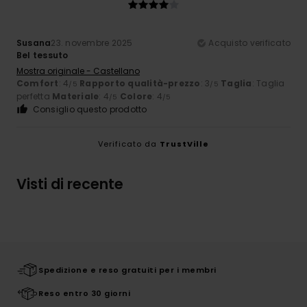
Susana
23. novembre 2025
Acquisto verificato
Bel tessuto
Mostra originale - Castellano
Comfort
: 4
Rapporto qualità-prezzo
: 3
Taglia
: Taglia
/5
/5
perfetta
Materiale
: 4
Colore
: 4
/5
/5
Consiglio questo prodotto
Verificato da
TrustVille
Visti di recente
Spedizione e reso gratuiti per i membri
Reso entro 30 giorni