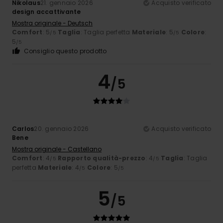
Nikolaus
21. gennaio 2026
Acquisto verificato
design accattivante
Mostra originale - Deutsch
Comfort
: 5
Taglia
: Taglia perfetta
Materiale
: 5
Colore
:
/5
/5
5
/5
Consiglio questo prodotto
4
/5
Carlos
20. gennaio 2026
Acquisto verificato
Bene
Mostra originale - Castellano
Comfort
: 4
Rapporto qualità-prezzo
: 4
Taglia
: Taglia
/5
/5
perfetta
Materiale
: 4
Colore
: 5
/5
/5
5
/5