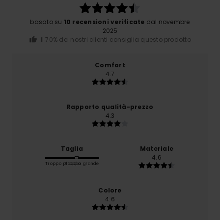
basato su
10 recensioni verificate
dal novembre
2025
Il 70% dei nostri clienti consiglia questo prodotto
Comfort
4.7
Rapporto qualità-prezzo
4.3
Taglia
Materiale
4.6
Troppo piccolo
Troppo grande
Colore
4.6