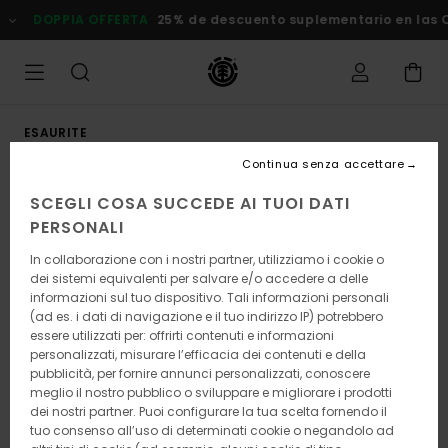
Salta
DOPPIA OFFERTA
25% de descuento suplementario en las
alle
informazioni
sul
prodotto
ESAURITE
Continua senza accettare
SCEGLI COSA SUCCEDE AI TUOI DATI
PERSONALI
In collaborazione con i nostri partner, utilizziamo i cookie o
dei sistemi equivalenti per salvare e/o accedere a delle
informazioni sul tuo dispositivo. Tali informazioni personali
(ad es. i dati di navigazione e il tuo indirizzo IP) potrebbero
essere utilizzati per: offrirti contenuti e informazioni
personalizzati, misurare l’efficacia dei contenuti e della
pubblicità, per fornire annunci personalizzati, conoscere
meglio il nostro pubblico o sviluppare e migliorare i prodotti
dei nostri partner. Puoi configurare la tua scelta fornendo il
tuo consenso all’uso di determinati cookie o negandolo ad