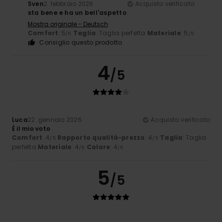
Sven
2. febbraio 2026
Acquisto verificato
sta bene e ha un bell'aspetto
Mostra originale - Deutsch
Comfort
: 5
Taglia
: Taglia perfetta
Materiale
: 5
/5
/5
Consiglio questo prodotto
4
/5
Luca
22. gennaio 2026
Acquisto verificato
È il mio voto
Comfort
: 4
Rapporto qualità-prezzo
: 4
Taglia
: Taglia
/5
/5
perfetta
Materiale
: 4
Colore
: 4
/5
/5
5
/5