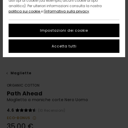
altri tipi di cookie (ad esempio, alcuni cookie di tipo
analitico). Per ulteriori informazioni consulta la nostra
politica sui cookie
e
l'informativa sulla privacy
.
Impostazioni dei cookie
Accetta tutti
Magliette
ORGANIC COTTON
Path Ahead
Maglietta a maniche corte Nero Uomo
4.6
(10 Recensioni)
ECO-BONUS
35,00 €