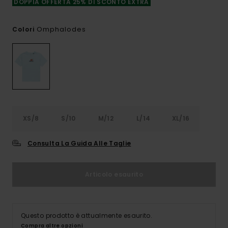
DOPPIA OFFERTA 25% DI SCONTO EXTRA
Omphalodes
Colori
XS/8
S/10
M/12
L/14
XL/16
Consulta La Guida Alle Taglie
Articolo esaurito
Questo prodotto è attualmente esaurito.
Compra altre opzioni