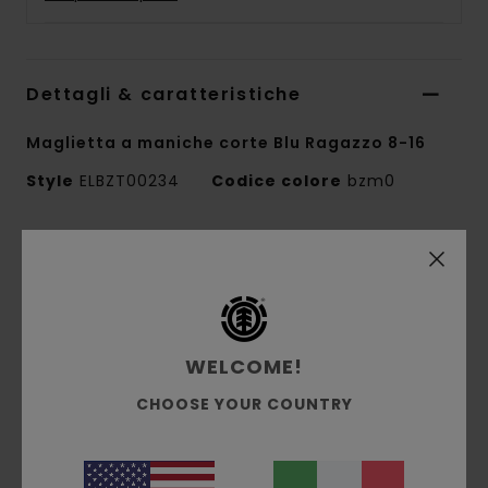
Dettagli & caratteristiche
Maglietta a maniche corte Blu Ragazzo 8-16
Style
ELBZT00234
Codice colore
bzm0
Caratteristiche
Collezione:
collezione Mainline
Tessuto:
morbido jersey singolo di 100%
cotone biologico [180 g/m2]
WELCOME!
Conscious by Nature:
cotone biologico
CHOOSE YOUR COUNTRY
vestibilità:
vestibilità regular
Collo:
Girocollo
Maniche:
maniche corte