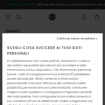
Salta
DOPPIA OFFERTA
25% de descuento suplementario en las Ofe
alle
informazioni
sul
prodotto
ESAURITE
Continua senza accettare
SCEGLI COSA SUCCEDE AI TUOI DATI
PERSONALI
In collaborazione con i nostri partner, utilizziamo i cookie o
dei sistemi equivalenti per salvare e/o accedere a delle
informazioni sul tuo dispositivo. Tali informazioni personali
(ad es. i dati di navigazione e il tuo indirizzo IP) potrebbero
essere utilizzati per: offrirti contenuti e informazioni
personalizzati, misurare l’efficacia dei contenuti e della
pubblicità, per fornire annunci personalizzati, conoscere
meglio il nostro pubblico o sviluppare e migliorare i prodotti
dei nostri partner. Puoi configurare la tua scelta fornendo il
tuo consenso all’uso di determinati cookie o negandolo ad