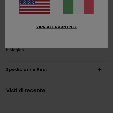
Marcatura:
stampa a base d'acqua davanti e
dietro
Altre caratteristiche:
etichetta Corporate a
bandiera nell'orlo interno
L'aspetto del prodotto potrebbe cambiare a
VIEW ALL COUNTRIES
seconda della posizione della stampa
Composizione
[Tessuto principale] 100% cotone
biologico
Spedizioni e Resi
Visti di recente