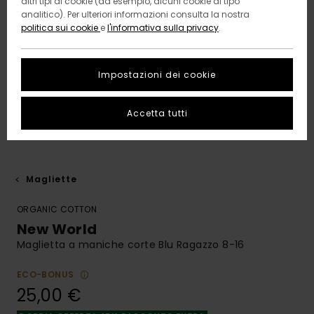
altri tipi di cookie (ad esempio, alcuni cookie di tipo
analitico). Per ulteriori informazioni consulta la nostra
politica sui cookie
e
l'informativa sulla privacy
.
Impostazioni dei cookie
Accetta tutti
Magliette
ORGANIC COTTON
New World
Maglietta a maniche corte Blu Ragazzo 8-16
ECO-BONUS
25,00 €