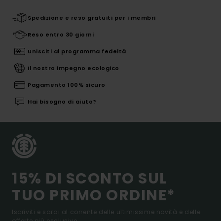
Spedizione e reso gratuiti per i membri
Reso entro 30 giorni
Unisciti al programma fedeltà
Il nostro impegno ecologico
Pagamento 100% sicuro
Hai bisogno di aiuto?
15% DI SCONTO SUL
TUO PRIMO ORDINE*
Iscriviti e sarai al corrente delle ultimissime novità e delle
offerte più esclusive.