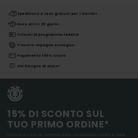
Spedizione e reso gratuiti per i membri
Reso entro 30 giorni
Unisciti al programma fedeltà
Il nostro impegno ecologico
Pagamento 100% sicuro
Hai bisogno di aiuto?
15% DI SCONTO SUL
TUO PRIMO ORDINE*
Iscriviti e sarai al corrente delle ultimissime novità e delle