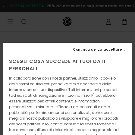
Salta
DOPPIA OFFERTA
25% de descuento suplementario en las Ofer
alle
informazioni
sul
prodotto
Continua senza accettare
SCEGLI COSA SUCCEDE AI TUOI DATI
PERSONALI
In collaborazione con i nostri partner, utilizziamo i cookie o
dei sistemi equivalenti per salvare e/o accedere a delle
informazioni sul tuo dispositivo. Tali informazioni personali
(ad es. i dati di navigazione e il tuo indirizzo IP) potrebbero
essere utilizzati per: offrirti contenuti e informazioni
personalizzati, misurare l’efficacia dei contenuti e della
pubblicità, per fornire annunci personalizzati, conoscere
meglio il nostro pubblico o sviluppare e migliorare i prodotti
dei nostri partner. Puoi configurare la tua scelta fornendo il
tuo consenso all’uso di determinati cookie o negandolo ad