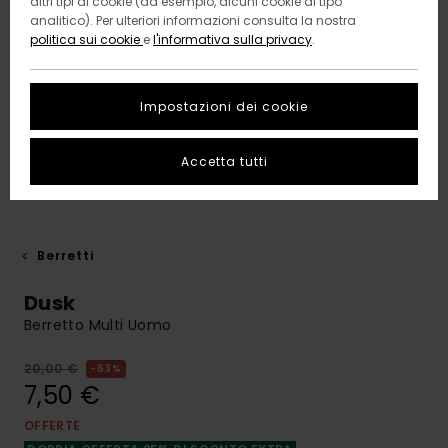
altri tipi di cookie (ad esempio, alcuni cookie di tipo
analitico). Per ulteriori informazioni consulta la nostra
politica sui cookie
e
l'informativa sulla privacy
.
Impostazioni dei cookie
Accetta tutti
Berretti
Dusk
Berretto Multi Uomo
20,00 €
63%
7,50 €
OFFERTE