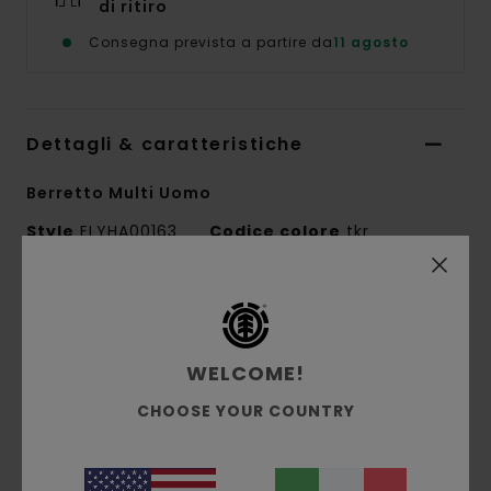
di ritiro
Consegna prevista a partire da
11 agosto
Dettagli & caratteristiche
Berretto Multi Uomo
Style
ELYHA00163
Codice colore
tkr
Caratteristiche
Tessuto:
tessuto in acrilico in tinta unita
WELCOME!
Vestibilità:
vestibilità a profilo basso
Costruzione:
costruzione a maglia
CHOOSE YOUR COUNTRY
Marcatura:
toppa ribattuta marcata in
tessuto sul davanti
Altre caratteristiche: Taglia unica