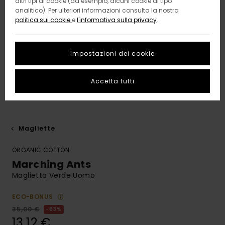
altri tipi di cookie (ad esempio, alcuni cookie di tipo
analitico). Per ulteriori informazioni consulta la nostra
politica sui cookie
e
l'informativa sulla privacy
.
Impostazioni dei cookie
Accetta tutti
Magliette
ORGANIC COTTON
Marching Ants
Maglietta Verde Uomo
ECO-BONUS
35,00 €
63%
13,12 €