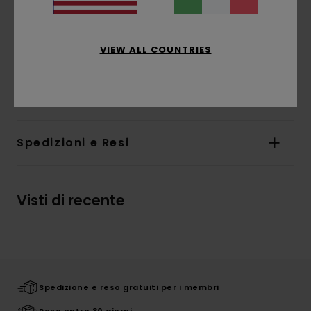
Marcatura:
stampa a base d'acqua davanti e
dietro
L'aspetto del prodotto potrebbe cambiare a
VIEW ALL COUNTRIES
seconda della posizione della stampa
Composizione
100% cotone biologico
Spedizioni e Resi
Visti di recente
Spedizione e reso gratuiti per i membri