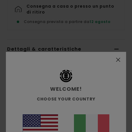
Consegna a casa o presso un punto
di ritiro
Consegna prevista a partire da
12 agosto
Dettagli & caratteristiche
Maglietta Verde Uomo
Style
ELYZT00377
Codice colore
gkk0
WELCOME!
Caratteristiche
CHOOSE YOUR COUNTRY
Tessuto:
jersey singolo di cotone biologico
[160 g/m2]
vestibilità:
vestibilità regular
Collo:
Girocollo