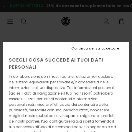
Salta
DOPPIA OFFERTA
25% de descuento suplementario en las Ofe
alle
informazioni
sul
prodotto
Continua senza accettare
SCEGLI COSA SUCCEDE AI TUOI DATI
PERSONALI
In collaborazione con i nostri partner, utilizziamo i cookie o
dei sistemi equivalenti per salvare e/o accedere a delle
informazioni sul tuo dispositivo. Tali informazioni personali
(ad es. i dati di navigazione e il tuo indirizzo IP) potrebbero
essere utilizzati per: offrirti contenuti e informazioni
personalizzati, misurare l’efficacia dei contenuti e della
pubblicità, per fornire annunci personalizzati, conoscere
meglio il nostro pubblico o sviluppare e migliorare i prodotti
dei nostri partner. Puoi configurare la tua scelta fornendo il
tuo consenso all’uso di determinati cookie o negandolo ad