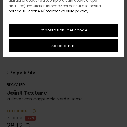
altri tipi di cookie (ad esempio, alcuni cookie di tipo
analitico). Per ulteriori informazioni consulta la nostra
politica sui cookie
e
l'informativa sulla privacy
.
Impostazioni dei cookie
Accetta tutti
Felpe & Pile
RECYCLED
Joint Texture
Pullover con cappuccio Verde Uomo
ECO-BONUS
75,00 €
63%
28,12 €