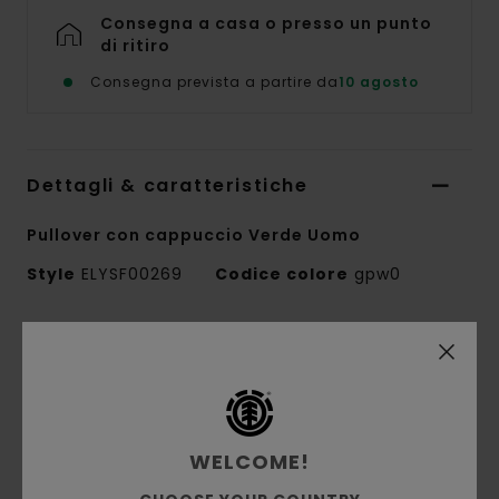
Consegna a casa o presso un punto
di ritiro
Consegna prevista a partire da
10 agosto
Dettagli & caratteristiche
Pullover con cappuccio Verde Uomo
Style
ELYSF00269
Codice colore
gpw0
Caratteristiche
Collezione:
collezione Mainline
Tessuto:
spugna non spazzolata in 70%
cotone e 30% cotone riciclato [320 g/m2]
WELCOME!
Conscious by Nature:
cotone riciclato