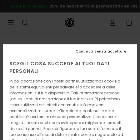
Salta
DOPPIA OFFERTA
25% de descuento suplementario en las Ofe
alle
informazioni
sul
prodotto
Continua senza accettare
SCEGLI COSA SUCCEDE AI TUOI DATI
PERSONALI
In collaborazione con i nostri partner, utilizziamo i cookie o
dei sistemi equivalenti per salvare e/o accedere a delle
informazioni sul tuo dispositivo. Tali informazioni personali
(ad es. i dati di navigazione e il tuo indirizzo IP) potrebbero
essere utilizzati per: offrirti contenuti e informazioni
personalizzati, misurare l’efficacia dei contenuti e della
pubblicità, per fornire annunci personalizzati, conoscere
meglio il nostro pubblico o sviluppare e migliorare i prodotti
dei nostri partner. Puoi configurare la tua scelta fornendo il
tuo consenso all’uso di determinati cookie o negandolo ad